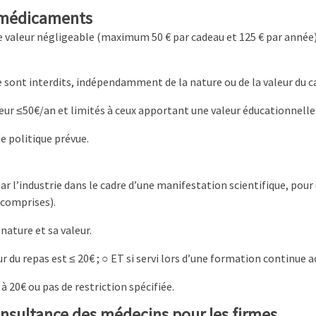
e médicaments
e valeur négligeable (maximum 50 € par cadeau et 125 € par année) qu
ie sont interdits, indépendamment de la nature ou de la valeur du c
leur ≤50€/an et limités à ceux apportant une valeur éducationnelle
de politique prévue.
 par l’industrie dans le cadre d’une manifestation scientifique, p
 comprises).
 nature et sa valeur.
ur du repas est ≤ 20€ ; ○ ET si servi lors d’une formation continue a
à 20€ ou pas de restriction spécifiée.
consultance des médecins pour les firmes