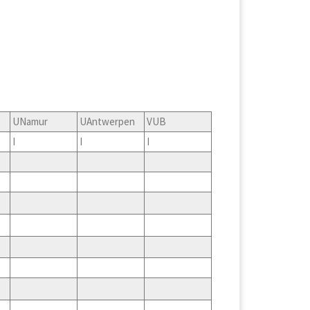
UNamur
UAntwerpen
VUB
I
I
I