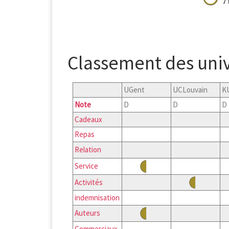
Classement des univ
UGent
UCLouvain
K
Note
D
D
D
Cadeaux
Repas
Relation
Service
Activités
indemnisation
Auteurs
Commerciaux