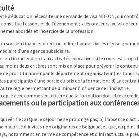
culté
ivité d’éducation nécessite une demande de visa MDEON, qui contrôl
constitue l’essentiel de l’évènement ; • les orateurs, au vu de leur
s thèmes abordés et l’exercice de la profession.
ir un soutien financier direct ou indirect aux activités d’enseigne
médiaire d’une agence subsidiaire.
outien financier direct aux activités éducatives si le cours est tro
si au moins deux critères sont mis en place pour prévenir le conte
ce de profit financier par le département organisateur (les fonds
des participants à une partie du prix de la formation ; d) La centra
utre règle permettant de diminuer l’influence de l’industrie.
 accepté avec comme seul critère que la formation doit être accrédit
acements ou la participation aux conférences 
vérifie : a) Que le séjour ne se prolonge pas; b) L’absence d’activit
une majorité d’invités non originaires de Belgique, et que, du point d
pays, notamment en terme de compétence et d’infrastructure présen