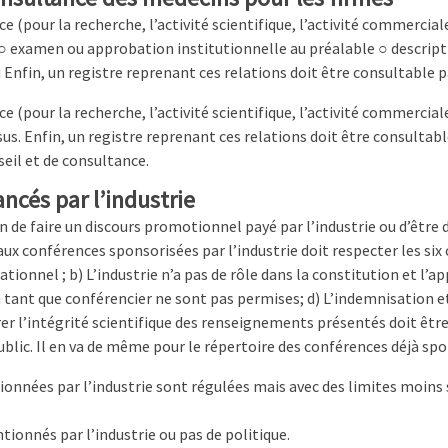
ce (pour la recherche, l’activité scientifique, l’activité commercia
 : ○ examen ou approbation institutionnelle au préalable ○ descri
 Enfin, un registre reprenant ces relations doit être consultable p
ce (pour la recherche, l’activité scientifique, l’activité commercia
sus. Enfin, un registre reprenant ces relations doit être consultabl
seil et de consultance.
ancés par l’industrie
n de faire un discours promotionnel payé par l’industrie ou d’être
 aux conférences sponsorisées par l’industrie doit respecter les six c
nnel ; b) L’industrie n’a pas de rôle dans la constitution et l’ap
n tant que conférencier ne sont pas permises; d) L’indemnisation 
surer l’intégrité scientifique des renseignements présentés doit êtr
ublic. Il en va de même pour le répertoire des conférences déjà spon
tionnées par l’industrie sont régulées mais avec des limites moins s
ntionnés par l’industrie ou pas de politique.