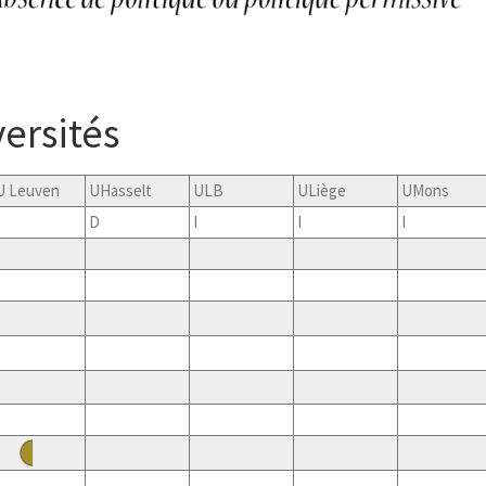
ersités
U Leuven
UHasselt
ULB
ULiège
UMons
D
I
I
I