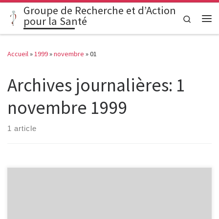
Groupe de Recherche et d’Action
Passer au contenu
Search
pour la Santé
Me
Accueil
»
1999
»
novembre
»
01
Archives journalières:
1
novembre 1999
1 article