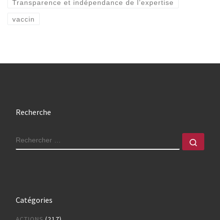
Transparence et indépendance de l’expertise
vaccin
Recherche
RECHERCHER
Rech
Catégories
ACTIONS
(217)