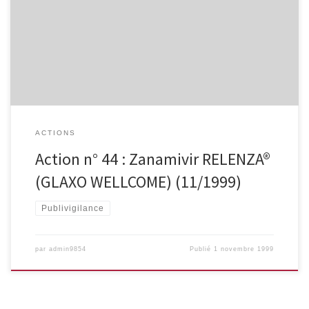
Publicité médiatique indirecte.
ACTIONS
Action n° 44 : Zanamivir RELENZA®
(GLAXO WELLCOME) (11/1999)
Publivigilance
par
admin9854
Publié
1 novembre 1999