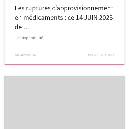
Les ruptures d’approvisionnement
en médicaments : ce 14 JUIN 2023
de …
Indisponibilité
par
admin9854
Publié
1 juin 2023
https://france.representation.ec.europa.eu/informations/union-
europeenne-de-la-sante-la-commission-propose-une-reforme-
des-produits-pharmaceutiques-pour-des-2023-04-26_fr