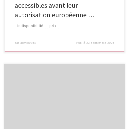
accessibles avant leur
autorisation européenne …
Indisponibilité
prix
par
admin9854
Publié
23 septembre 2025
Obligations éthiques des sociétés pharmaceutiques, droits de
l’homme et accès aux médicaments essentiels, tels sont les
missions sur lesquels travaille la Pharmaceutical Accountability
Foundation (PAF) PAF est une organisation à but non lucratif basée
aux Pays-Bas qui prend des mesures contre les médicaments à des
prix déraisonnables. Le PAF enquête […]