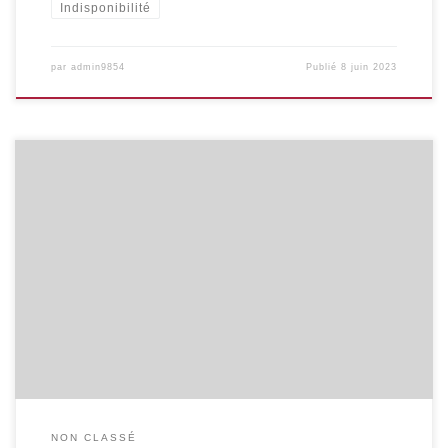
Indisponibilité
par
admin9854
Publié
8 juin 2023
Le GRAS vous invite à une rencontre virtuelle (via zoom) le
MERCREDI 14 JUIN 2023 de 20H30 à 22H30 autour du thème « Les
ruptures d’approvisionnement en médicaments : Pourquoi ?
Quelles solutions ? » 2 heures d’exposés entrecoupés de
questions-réponses et animées par Marc Bouniton et Jean-
Jacques SLEGTEN, médecins généralistes (MG) Avec la
participation […]
NON CLASSÉ