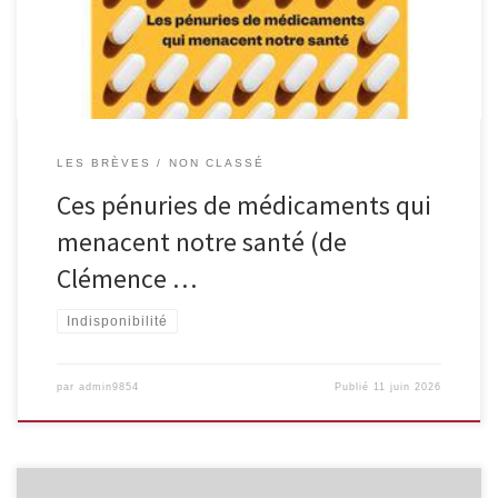
travaillé pendant plus de vingt ans avec et dans l’industrie
pharmaceutique, Clémence Marque dresse un état des […]
LES BRÈVES
NON CLASSÉ
Ces pénuries de médicaments qui
menacent notre santé (de
Clémence …
Indisponibilité
par
admin9854
Publié
11 juin 2026