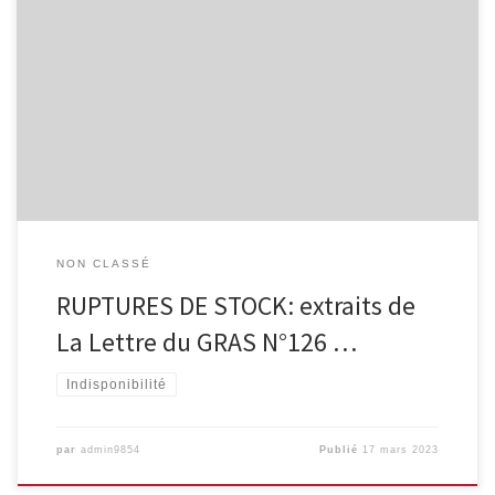
La firme Lilly demande aux MG belges de suspendre l’initiation de
nouveaux patients avec Trulicity®: La firme Lilly réécrit aux
médecins généralistes belges ce 23/02/2023: “En raison de
preuves scientifiques croissantes, il existe une demande sans
précédent des AR GLP-1 dans le monde. En conséquence, la
demande de Trulicity® augmente […]
NON CLASSÉ
RUPTURES DE STOCK: extraits de
La Lettre du GRAS N°126 …
Indisponibilité
par
admin9854
Publié
17 mars 2023