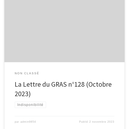
Rocephine® (ceftriaxone) retirée du marché : quelles alternatives
dans le traitement des infections gonococciques ? Ozempic et
analogues du GLP-1: Folia Pharmacotherapeutica avril 2023: À
propos de l’usage off-label : les analogues du GLP-1, et le
sémaglutide injectable en particulier, sont actuellement vantés sur
les réseaux sociaux pour une […]
NON CLASSÉ
La Lettre du GRAS n°128 (Octobre
2023)
Indisponibilité
par
admin9854
Publié
2 novembre 2023