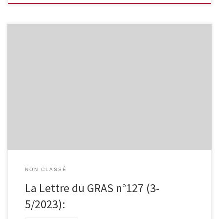
Demande obligatoire d’exportation en cas d’indisponibilité de
médicaments essentiels Le gouvernement fédéral belge a pris un
arrêté royal autorisant une restriction temporaire à l’exportation
de médicaments. L’arrêté permet de soumettre les exportations
en cas d’indisponibilité, lorsqu’il s’agit de médicaments essentiels
et si certaines conditions sont remplies, à une autorisation
préalable. […]
NON CLASSÉ
La Lettre du GRAS n°127 (3-
5/2023):