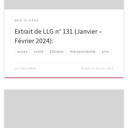
NON CLASSÉ
Extrait de LLG n° 131 (Janvier –
Février 2024):
acces
covid
Ethique
Indisponibilité
prix
par
admin9854
Publié
22 février 2024
Study on medicine shortages : final report (revised) Si vous voulez
en savoir plus sur les raisons de ces pénuries, voir un rapport
européen récent:. La partie « root causes » est intéressante.