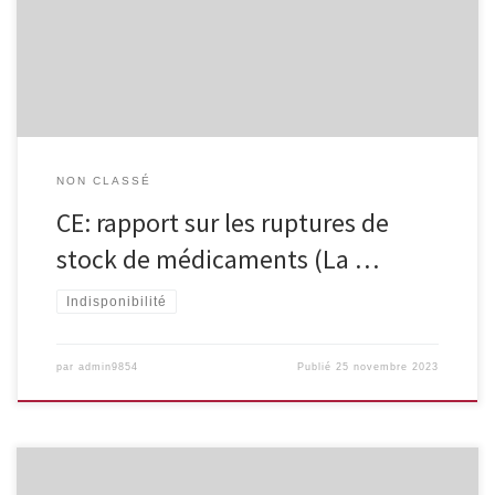
Future-proofing pharmaceutical legislation – Publications Office of
the EU (europa.eu) Les pénuries de médicaments constituent un
problème croissant pour […]
NON CLASSÉ
CE: rapport sur les ruptures de
stock de médicaments (La …
Indisponibilité
par
admin9854
Publié
25 novembre 2023