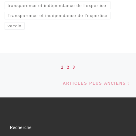
transparence et indépendance de l'expertise.
Transparence et indépendance de l’expertise
vaccin
Navigation dans les articles
1
2
3
Ar
ARTICLES PLUS ANCIENS
Recherche