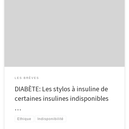
Alors que fleurit la vente de Wegovy en stylo injectable, « L’arrêt
par Novo Nordisk de la production (dans l’Union européenne
NDLR) de stylos à insuline humaine et de stylos à insuline
analogues plus anciens pour des raisons commerciales, est un
autre exemple inacceptable de sociétés pharmaceutiques faisant
passer les […]
LES BRÈVES
DIABÈTE: Les stylos à insuline de
certaines insulines indisponibles
…
Ethique
Indisponibilité