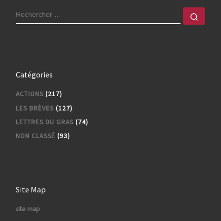
RECHERCHER
Rech
Catégories
ACTIONS
(217)
LES BRÈVES
(127)
LETTRES DU GRAS
(74)
NON CLASSÉ
(93)
Site Map
site map