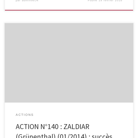
par
admin9854
Publié
19 février 2018
Les temps de demi-vie (T1/2) différents de ses composants
rendent cette association illogique. Pour le CBIP, l’association fixe
de paracétamol + tramadol ne se justifie pas : l’analgésique
morphinique est difficile à doser et les deux constituants ont une
demi-vie très différente. La revue Prescrire confirme l’absence
d’efficacité supérieure démontrée de l’association […]
ACTIONS
ACTION N°140 : ZALDIAR
(Grünenthal) (01/2014) : succès