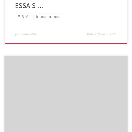
ESSAIS …
E.B.M.
transparence
par
admin9854
Publié
25 août 2021
Beaucoup de patients reviennent de la consultation cardio avec
ce genre d’association visant à réduire le cholestérol sanguin alors
que la littérature (cfr. Folia) montre que l’ézétimibe, en
association avec une statine, a un effet limité sur la morbidité
cardio-vasculaire chez certains patients à risques, mais pas d’effet
avéré sur […]