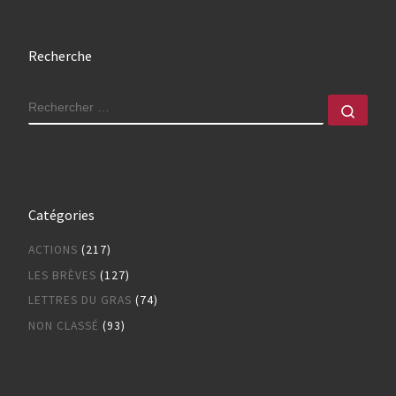
Recherche
RECHERCHER
Rech
Catégories
ACTIONS
(217)
LES BRÈVES
(127)
LETTRES DU GRAS
(74)
NON CLASSÉ
(93)