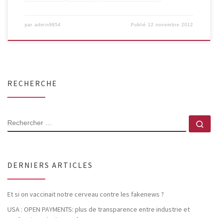
par
admin9854
Publié
12 novembre 2012
RECHERCHE
RECHERCHER
Rec
DERNIERS ARTICLES
Et si on vaccinait notre cerveau contre les fakenews ?
USA : OPEN PAYMENTS: plus de transparence entre industrie et