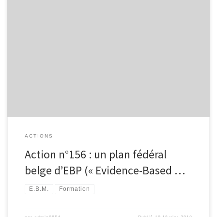
La ministre de la Santé publique Maggie De Block souhaite lancer
un « Plan fédéral EBP [1] » réunissant toutes les initiatives
existantes en une seule approche cohérente. Le dynamisme des
acteurs EBM en Belgique a permis le développement de multiples
initiatives qui méritent d’être intégrées et coordonnées pour plus
d’efficience dans le […]
ACTIONS
Action n°156 : un plan fédéral
belge d’EBP (« Evidence-Based …
E.B.M.
Formation