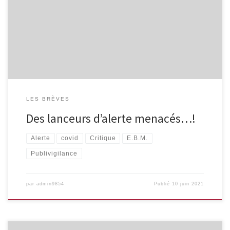
Chabrière. Ces derniers ignorent les demandes d’informations sur
leurs articles (environ 240 articles concernés). Un article du
Guardian, très documenté, et un article du Monde alertent,
relayés par d’autres médias. Une […]
LES BRÈVES
Des lanceurs d’alerte menacés…!
Alerte
covid
Critique
E.B.M.
Publivigilance
par
admin9854
Publié
10 juin 2021