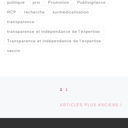
politique
prix
Promotion
Publivigilance
RCP
recherche
surmédicalisation
transparence
transparence et indépendance de l'expertise.
Transparence et indépendance de l’expertise
vaccin
Navigation dans les articles
1
2
Ar
ARTICLES PLUS ANCIENS