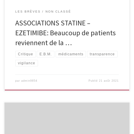
LES BRÈVES
NON CLASSÉ
ASSOCIATIONS STATINE –
EZETIMIBE: Beaucoup de patients
reviennent de la …
Critique
E.B.M.
médicaments
transparence
vigilance
par
admin9854
Publié
21 août 2021
Une campagne internationale a pour objectif de protéger les
lanceurs d’alerte attaqués par les Pr Didier Raoult et Eric