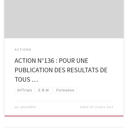
site internet. Certains d’entre nous ont soutenu une action visant à
sensibiliser les parlementaires européens appelés en Commission
[…]
ACTIONS
ACTION N°136 : POUR UNE
PUBLICATION DES RESULTATS DE
TOUS …
AllTrials
E.B.M.
Formation
par
admin9854
Publié
20 octobre 2013