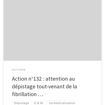
Le diable s’habille-t-il en Prada(xa) ® ?Du 23 au 26 mai 2012,
l’association BEHRA (Belgian Heart Rhythm Association) organisait
en Belgique la troisième édition de sa semaine du rythme
cardiaque (www.monrythmecardiaque.be) qui a connu un franc
succès auprès du public. Plusieurs hôpitaux proposaient un
dépistage gratuit des troubles du rythme cardiaque […]
ACTIONS
Action n°132 : attention au
dépistage tout-venant de la
fibrillation …
Dépistage
E.B.M.
surmédicalisation