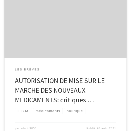
AUTORISATION DE MISE SUR LE MARCHE DES NOUVEAUX
MÉDICAMENTS: critiques et propositions Le système actuel
d’évaluation et d’autorisation des molécules avant leur mise sur le
marché est critiqué dans une étude du CHU de Rennes. Il conduit
selon eux à la mise sur le marché de médicaments avec peu ou
[…]
LES BRÈVES
AUTORISATION DE MISE SUR LE
MARCHE DES NOUVEAUX
MEDICAMENTS: critiques …
E.B.M.
médicaments
politique
par
admin9854
Publié
26 août 2021