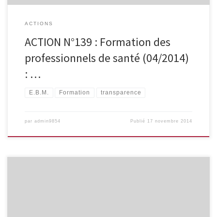
ACTIONS
ACTION N°139 : Formation des
professionnels de santé (04/2014)
: …
E.B.M.
Formation
transparence
par
admin9854
Publié
17 novembre 2014
Le GRAS a signé en tant qu’organisation et fait connaître l’initiative,
encouragée aussi par l’ISDB (International Society of Drug
Bulletins) et relayée aussi par le KCE via la première page de son