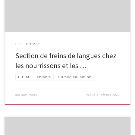
ces pratiques abusives. En raison de l’ampleur de ce phénomène
et suite aux nombreux appels de parents et de professionnels […]
LES BRÈVES
Section de freins de langues chez
les nourrissons et les …
E.B.M.
enfants
surmédicalisation
par
admin9854
Publié
27 février 2022