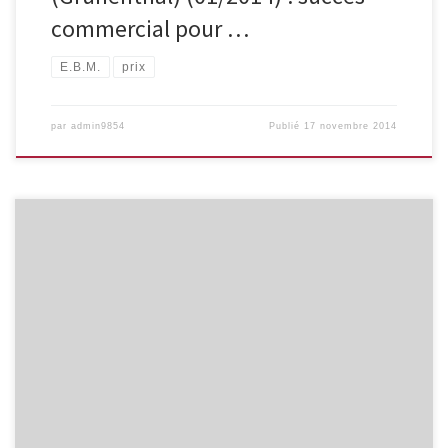
commercial pour …
E.B.M.
prix
par
admin9854
Publié
17 novembre 2014
Privilégions les formations indépendantes (sans sponsoring) et de
qualité grâce à un label incluant, entre autres : la déclaration des
liens d’intérêts des intervenants ; l’expression de l’efficacité des
interventions présentées sous forme de NNT (Nombre Nécessaire
à Traiter), RRA (Réduction du Risque Absolu) et incluant le degré
de signification statistique des […]