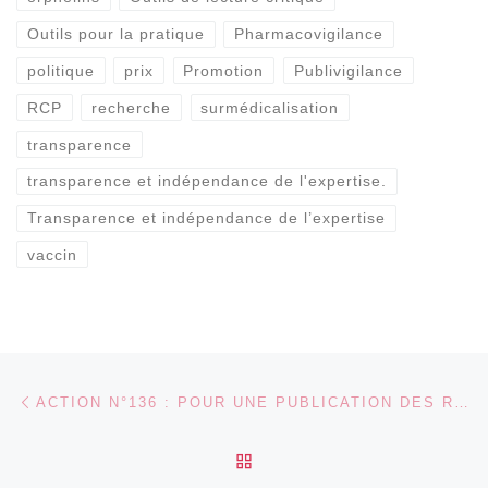
Outils pour la pratique
Pharmacovigilance
politique
prix
Promotion
Publivigilance
RCP
recherche
surmédicalisation
transparence
transparence et indépendance de l'expertise.
Transparence et indépendance de l’expertise
vaccin
Parcourir les articles
Article précédent
ACTION N°136 : POUR UNE PUBLICATION DES RESULTATS DE TOUS LES ESSAIS CLINIQUES, SIGNEZ LA PETITION DE WWW.ALLTRIALS.NET (07/2013)
RETOUR À LA LISTE DES