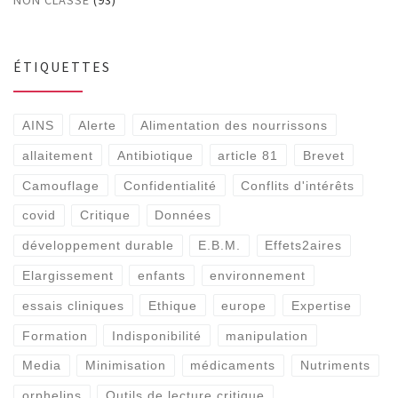
ÉTIQUETTES
AINS
Alerte
Alimentation des nourrissons
allaitement
Antibiotique
article 81
Brevet
Camouflage
Confidentialité
Conflits d'intérêts
covid
Critique
Données
développement durable
E.B.M.
Effets2aires
Elargissement
enfants
environnement
essais cliniques
Ethique
europe
Expertise
Formation
Indisponibilité
manipulation
Media
Minimisation
médicaments
Nutriments
orphelins
Outils de lecture critique