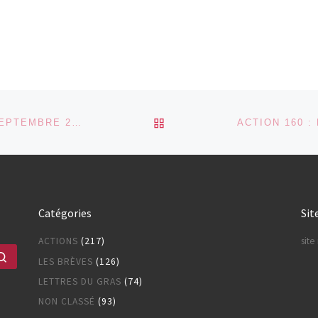
RETOUR À LA LISTE DES
LA LETTRE DU GRAS N° 107, AOÛT – SEPTEMBRE 2018
Catégories
Sit
ACTIONS
(217)
sit
Rechercher …
LES BRÈVES
(126)
LETTRES DU GRAS
(74)
NON CLASSÉ
(93)