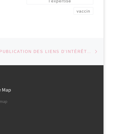
l’expertise
vaccin
Article suivant
 ARTICLES
ACTION 160 : PUBLICATION DES LIENS D’INTÉRÊTS: MOTIVONS LES ASSOCIATIONS SCIENTIFIQUES DES PROFESSIONNELS DE LA SANTÉ
e Map
e map