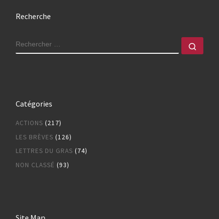
Recherche
RECHERCHER
Rech
Catégories
ACTIONS
(217)
LES BRÈVES
(126)
LETTRES DU GRAS
(74)
NON CLASSÉ
(93)
Site Map