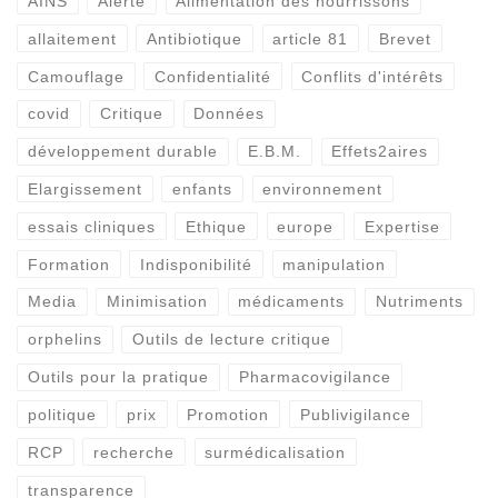
AINS
Alerte
Alimentation des nourrissons
allaitement
Antibiotique
article 81
Brevet
Camouflage
Confidentialité
Conflits d'intérêts
covid
Critique
Données
développement durable
E.B.M.
Effets2aires
Elargissement
enfants
environnement
essais cliniques
Ethique
europe
Expertise
Formation
Indisponibilité
manipulation
Media
Minimisation
médicaments
Nutriments
orphelins
Outils de lecture critique
Outils pour la pratique
Pharmacovigilance
politique
prix
Promotion
Publivigilance
RCP
recherche
surmédicalisation
transparence