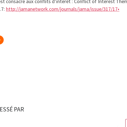
t consacré aux conflits d’intérêt : Conflict of Interest The
17:
http://jamanetwork.com/journals/jama/issue/317/17•
ESSÉ PAR