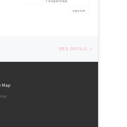
l’expertise
vaccin
Article suivant
 ARTICLES
DES OUTILS:
e Map
e map