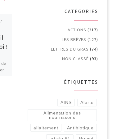
CATÉGORIES
07
Publié
26 juin 2026
ACTION N° 218
ACTIONS
(217)
il
(6/2026): Lettre
LES BRÈVES
(127)
oi !
ouverte d’ONG
LETTRES DU GRAS
(74)
européennes au CA
NON CLASSÉ
(93)
e de
de l’EMA (Agence
ion
Européenne des
s
Médicaments): La
ÉTIQUETTES
moitié des essais
cliniques de
AINS
Alerte
médicaments en
Alimentation des
Europe ne publient
nourrissons
pas leurs résultats
allaitement
Antibiotique
comme l’exige la loi.
article 81
Brevet