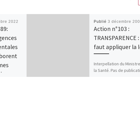
mbre 2022
Publié
3 décembre 20
89:
Action n°103 :
gences
TRANSPARENCE : 
ntales
faut appliquer la l
aborent
Interpellation du Ministr
rmes
la Santé. Pas de publicat
iques …
des conflits d’intérêt de
ntérêts
experts à la Commission
d’Enregistrement du
Médicament du SPF […]
llé l’INAMI
de
le privé à
Pas de
e jusqu’à