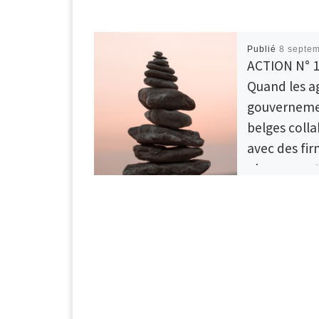
Publié
8 septe
ACTION N° 1
Quand les a
gouverneme
belges coll
avec des fi
pharmaceut
Conflits d’i
en vue ?
Le GRAS a interpe
sur sa politique 
partenariat avec 
but lucratif. ICI 
réponse officiell