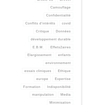
Camouflage
Une étude récente de
Confidentialité
plusieurs chercheurs alerte
sur la non-publication
Conflits d'intérêts
covid
complète et dans les délais
légaux des résultats des
Critique
Données
essais cliniques menés […]
développement durable
E.B.M.
Effets2aires
Elargissement
enfants
environnement
essais cliniques
Ethique
europe
Expertise
Formation
Indisponibilité
manipulation
Media
Minimisation