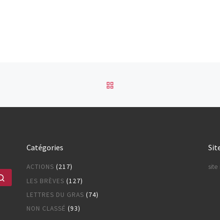
RETOUR À LA LISTE DES
Catégories
Sit
ACTIONS
(217)
sit
Rechercher …
LES BRÈVES
(127)
LETTRES DU GRAS
(74)
NON CLASSÉ
(93)