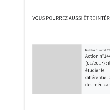
VOUS POURREZ AUSSI ÊTRE INTÉR
Publié
1 avril 
Action n°14
(01/2017) : I
étudier le
différentiel 
des médica
entre l’hôpit
domicile