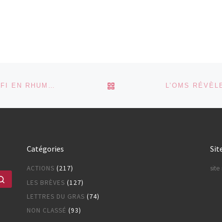
RETOUR À LA LISTE DES
ALERTE N° 188: METHOTREXATE : RIFIFI EN RHUMATO ?
Catégories
Sit
ACTIONS
(217)
sit
Rechercher …
LES BRÈVES
(127)
LETTRES DU GRAS
(74)
NON CLASSÉ
(93)