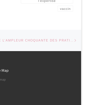
l’expertise
vaccin
Article suivant
 ARTICLES
L’OMS RÉVÈLE L’AMPLEUR CHOQUANTE DES PRATIQUES ABUSIVES DE COMMERCIALISATION DES PRÉPARATIONS POUR NOURRISSONS
e Map
e map