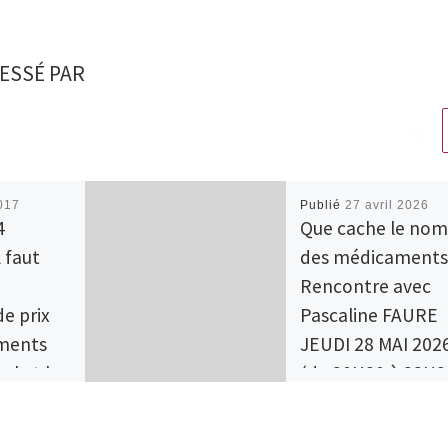
ESSÉ PAR
2017
Publié
27 avril 2026
4
Que cache le nom
l faut
des médicaments
Rencontre avec
de prix
Pascaline FAURE
ments
JEUDI 28 MAI 202
al et le
(de 20H30 à 22H3
via zoom