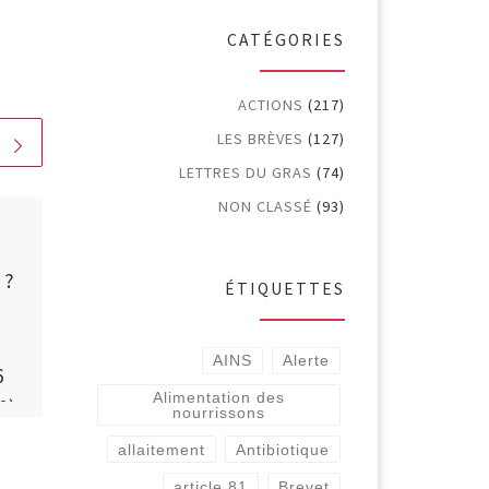
CATÉGORIES
ACTIONS
(217)
LES BRÈVES
(127)
LETTRES DU GRAS
(74)
NON CLASSÉ
(93)
Publié
1 avril 2017
Action n°145
 ?
(03/2017) :
ÉTIQUETTES
MARCHANDAGES
OPAQUES ET
AINS
Alerte
6
REMBOURSEMENT
Alimentation des
0)
DES NOUVEAUX
nourrissons
MEDICAMENTS :
allaitement
Antibiotique
l’industrie du
article 81
Brevet