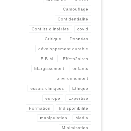
e
médicament
Camouflage
empêche plus de
26
Confidentialité
clarté et de contrôle
démocratique
Conflits d'intérêts
covid
Critique
Données
Pharma.be torpille une
développement durable
étude gênante du KCE.
Relayons les
E.B.M.
Effets2aires
préoccupations de Test-
Elargissement
enfants
Achats et de la ligue
flamande contre le cancer
environnement
auprès de […]
essais cliniques
Ethique
europe
Expertise
Formation
Indisponibilité
manipulation
Media
Minimisation