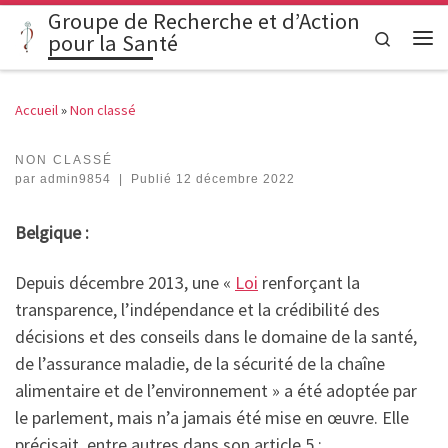
Groupe de Recherche et d’Action
Passer au contenu
Search
pour la Santé
Me
Accueil
»
Non classé
NON CLASSÉ
par
admin9854
|
Publié
12 décembre 2022
Belgique :
Depuis décembre 2013, une «
Loi
renforçant la
transparence, l’indépendance et la crédibilité des
décisions et des conseils dans le domaine de la santé,
de l’assurance maladie, de la sécurité de la chaîne
alimentaire et de l’environnement » a été adoptée par
le parlement, mais n’a jamais été mise en œuvre. Elle
précisait entre autres dans son article 5 :