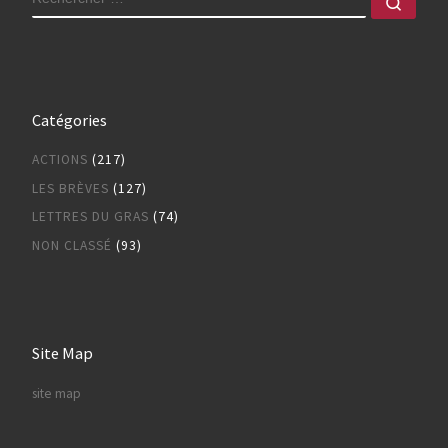
Rech
Catégories
ACTIONS
(217)
LES BRÈVES
(127)
LETTRES DU GRAS
(74)
NON CLASSÉ
(93)
Site Map
site map