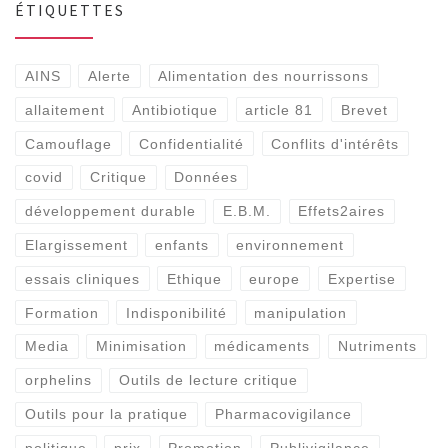
ÉTIQUETTES
AINS
Alerte
Alimentation des nourrissons
allaitement
Antibiotique
article 81
Brevet
Camouflage
Confidentialité
Conflits d'intérêts
covid
Critique
Données
développement durable
E.B.M.
Effets2aires
Elargissement
enfants
environnement
essais cliniques
Ethique
europe
Expertise
Formation
Indisponibilité
manipulation
Media
Minimisation
médicaments
Nutriments
orphelins
Outils de lecture critique
Outils pour la pratique
Pharmacovigilance
politique
prix
Promotion
Publivigilance