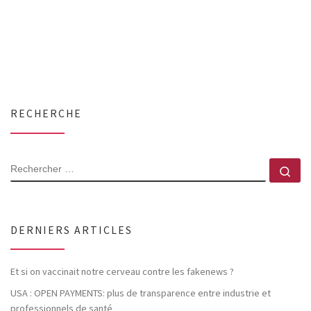
RECHERCHE
RECHERCHER
Rec
DERNIERS ARTICLES
Et si on vaccinait notre cerveau contre les fakenews ?
USA : OPEN PAYMENTS: plus de transparence entre industrie et
professionnels de santé