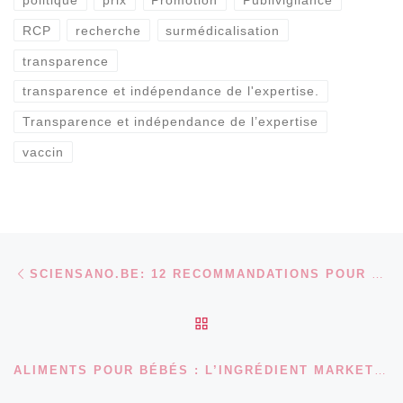
RCP
recherche
surmédicalisation
transparence
transparence et indépendance de l'expertise.
Transparence et indépendance de l’expertise
vaccin
Parcourir les articles
Article précédent
SCIENSANO.BE: 12 RECOMMANDATIONS POUR UNE SECONDE VIE DE VOS DONNÉES DE SANTÉ
RETOUR À LA LISTE DES
Ar
ALIMENTS POUR BÉBÉS : L’INGRÉDIENT MARKETING.