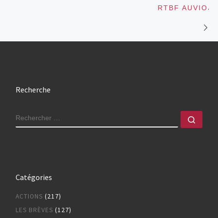
.
RTBF AUVIO
Recherche
RECHERCHER
Rech
Catégories
ACTIONS
(217)
LES BRÈVES
(127)