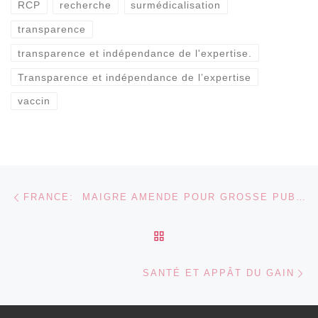
RCP
recherche
surmédicalisation
transparence
transparence et indépendance de l'expertise.
Transparence et indépendance de l’expertise
vaccin
Parcourir les articles
Article précédent
FRANCE: MAIGRE AMENDE POUR GROSSE PUBLICITÉ DÉGUISÉE DE NOVO:
RETOUR À LA LISTE DES
Ar
SANTÉ ET APPÂT DU GAIN