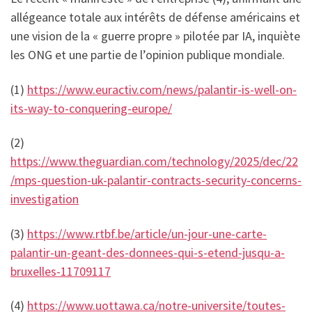
allégeance totale aux intérêts de défense américains et
une vision de la « guerre propre » pilotée par IA, inquiète
les ONG et une partie de l’opinion publique mondiale.
(1)
https://www.euractiv.com/news/palantir-is-well-on-
its-way-to-conquering-europe/
(2)
https://www.theguardian.com/technology/2025/dec/22
/mps-question-uk-palantir-contracts-security-concerns-
investigation
(3)
https://www.rtbf.be/article/un-jour-une-carte-
palantir-un-geant-des-donnees-qui-s-etend-jusqu-a-
bruxelles-11709117
(4)
https://www.uottawa.ca/notre-universite/toutes-