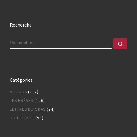
Recherche
RECHERCHER
Rech
Catégories
ACTIONS
(217)
LES BRÈVES
(126)
LETTRES DU GRAS
(74)
NON CLASSÉ
(93)