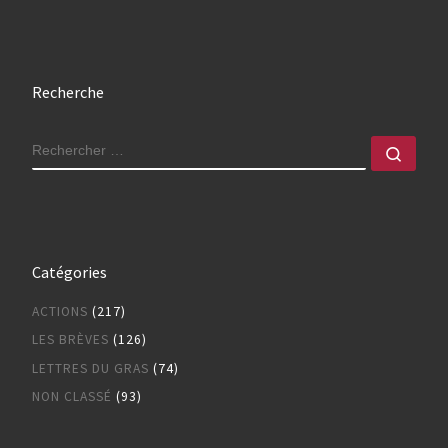
Recherche
RECHERCHER
Rech
Catégories
ACTIONS
(217)
LES BRÈVES
(126)
LETTRES DU GRAS
(74)
NON CLASSÉ
(93)