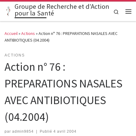
Groupe de Recherche et d’Action
Passer au contenu
Search
pour la Santé
Me
Accueil
»
Actions
»
Action n° 76 : PREPARATIONS NASALES AVEC
ANTIBIOTIQUES (04.2004)
ACTIONS
Action n° 76 :
PREPARATIONS NASALES
AVEC ANTIBIOTIQUES
(04.2004)
par
admin9854
|
Publié
4 avril 2004