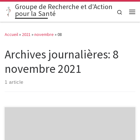
Groupe de Recherche et d’Action
Passer au contenu
Search
pour la Santé
Me
Accueil
»
2021
»
novembre
»
08
Archives journalières:
8
novembre 2021
1 article
« Les essais cliniques menés par les industriels qui commercialisent