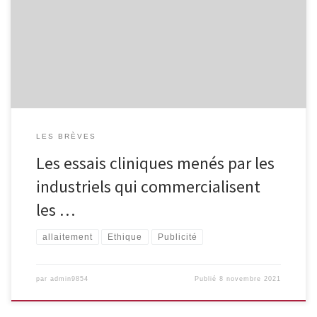
les laits infantiles ne sont pas fiables » déplorent les auteurs d’une
étude publiée dans le British Medical Journal. « Ces produits sont
« mal testés » et peuvent donc contenir « des informations
trompeuses », déplore Le Bien Public.
LES BRÈVES
Les essais cliniques menés par les
industriels qui commercialisent
les …
allaitement
Ethique
Publicité
par
admin9854
Publié
8 novembre 2021