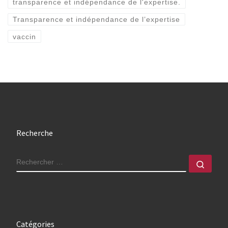
transparence et indépendance de l'expertise.
Transparence et indépendance de l’expertise
vaccin
Recherche
RECHERCHER
Rech
Catégories