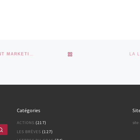
RETOUR À LA LISTE DES
ALIMENTS POUR BÉBÉS : L’INGRÉDIENT MARKETING.
UNE ÉMISSION DE « INVESTIGATION »,
LA 
Catégories
Sit
ACTIONS
(217)
sit
Rechercher …
LES BRÈVES
(127)