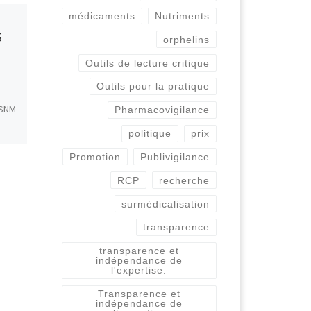
médicaments
Nutriments
Publié
6 février 2021
S
Commerce parallèle
orphelins
de médicaments et
Outils de lecture critique
ruptures de stocks
Outils pour la pratique
en officine
ASNM
Pharmacovigilance
politique
prix
Tirant parti de variations de
prix parfois très
s
Promotion
Publivigilance
substantielles sur les
marchés pharmaceutiques
RCP
recherche
nationaux des différents
surmédicalisation
Etats membres de l’Union
européenne, un […]
transparence
transparence et
indépendance de
l'expertise.
Transparence et
indépendance de