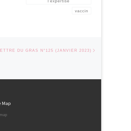
l’expertise
vaccin
Article suivant
 ARTICLES
 À VOIR SUR LA
LETTRE DU GRAS N°125 (JANVIER 2023)
e Map
e map