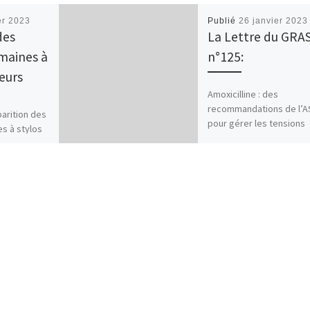
er 2023
Publié
26 janvier 2023
des
La Lettre du GRA
umaines à
n°125:
teurs
Amoxicilline : des
recommandations de l’
parition des
pour gérer les tensions
es à stylos
d’approvisionnement en
 d’entraîner
France Dans le cadre de
ers des
tensions
niques plus
d’approvisionnement en
amoxicilline et […]