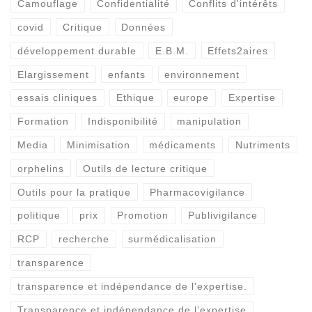
Camouflage
Confidentialité
Conflits d'intérêts
covid
Critique
Données
développement durable
E.B.M.
Effets2aires
Elargissement
enfants
environnement
essais cliniques
Ethique
europe
Expertise
Formation
Indisponibilité
manipulation
Media
Minimisation
médicaments
Nutriments
orphelins
Outils de lecture critique
Outils pour la pratique
Pharmacovigilance
politique
prix
Promotion
Publivigilance
RCP
recherche
surmédicalisation
transparence
transparence et indépendance de l'expertise.
Transparence et indépendance de l’expertise