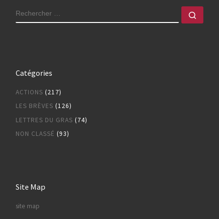
RECHERCHER
Rech
Catégories
ACTIONS
(217)
LES BRÈVES
(126)
LETTRES DU GRAS
(74)
NON CLASSÉ
(93)
Site Map
site map