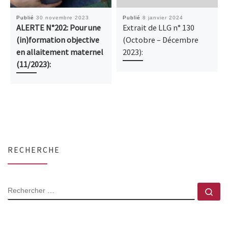
Publié
30 novembre 2023
Publié
8 janvier 2024
ALERTE N°202: Pour une
Extrait de LLG n° 130
(in)formation objective
(Octobre – Décembre
en allaitement maternel
2023):
(11/2023):
RECHERCHE
RECHERCHER
Rec