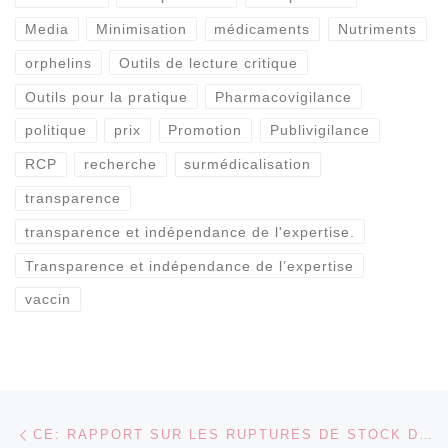
Media
Minimisation
médicaments
Nutriments
orphelins
Outils de lecture critique
Outils pour la pratique
Pharmacovigilance
politique
prix
Promotion
Publivigilance
RCP
recherche
surmédicalisation
transparence
transparence et indépendance de l'expertise.
Transparence et indépendance de l’expertise
vaccin
Parcourir les articles
Article précédent
CE: RAPPORT SUR LES RUPTURES DE STOCK DE MÉDICAMENTS (LA LETTRE DU GRAS N°129):