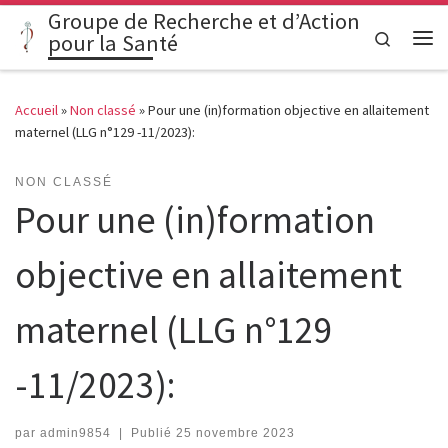
Groupe de Recherche et d’Action
Passer au contenu
Search
pour la Santé
Me
Accueil
»
Non classé
»
Pour une (in)formation objective en allaitement
maternel (LLG n°129 -11/2023):
NON CLASSÉ
Pour une (in)formation
objective en allaitement
maternel (LLG n°129
-11/2023):
par
admin9854
|
Publié
25 novembre 2023