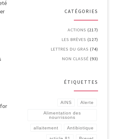
eté
ser
CATÉGORIES
ACTIONS
(217)
LES BRÈVES
(127)
LETTRES DU GRAS
(74)
s
NON CLASSÉ
(93)
ÉTIQUETTES
AINS
Alerte
 for
Alimentation des
nourrissons
allaitement
Antibiotique
article 81
Brevet