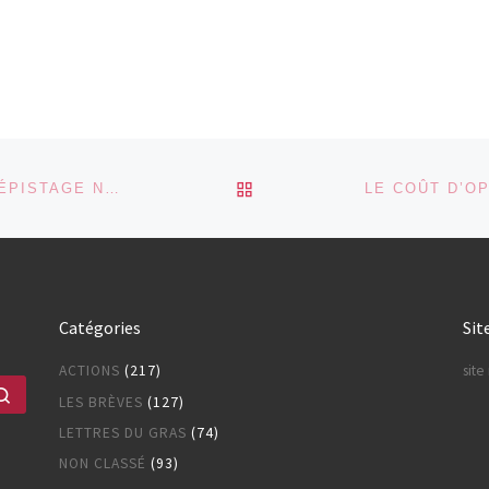
aux. SUITES
au manque de transpare
2005) Le
non publication des liens
ursement
d’intérêts des experts 
 oraux à
commissions d’avis,
urs firmes
confidentialité des bud
consacrés à […]
RETOUR À LA LISTE DES
ALERTE N°208 (1/2025): UN TEST DE DÉPISTAGE NÉO-NATAL UNIQUE AU MONDE EN BELGIQUE: QUID DE L’ÉTHIQUE ?
Catégories
Sit
ACTIONS
(217)
sit
Rechercher …
LES BRÈVES
(127)
LETTRES DU GRAS
(74)
NON CLASSÉ
(93)