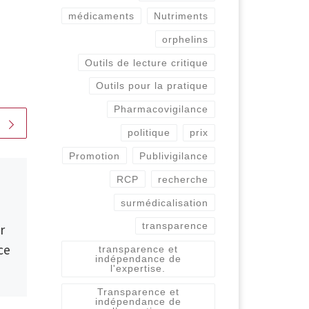
médicaments
Nutriments
orphelins
Outils de lecture critique
Outils pour la pratique
Pharmacovigilance
politique
prix
Promotion
Publivigilance
Publié
30 juillet 2018
RCP
recherche
ACTION n°157 : Plus
surmédicalisation
de transparence en
transparence
r
C.R.M. (Commission
ce
de remboursement
transparence et
indépendance de
des médicaments)
l'expertise.
de l’INAMI
Transparence et
indépendance de
 !