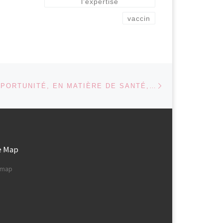
l’expertise
nce:
Déclarations d’intérêts de
vaccin
ses membres non
des
disponibles, manque de
transparence dans le mode
gets
de décision, manque de
garanties d’indépendance
(2/2018) – Interpellation […]
Article suivant
 ARTICLES
LE COÛT D’OPPORTUNITÉ, EN MATIÈRE DE SANTÉ, DES NOUVEAUX MÉDICAMENTS
e Map
e map