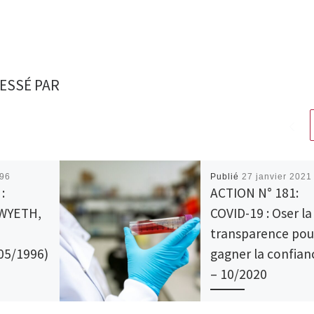
ESSÉ PAR
996
Publié
27 janvier 2021
:
ACTION N° 181:
WYETH,
COVID-19 : Oser la
transparence pou
05/1996)
gagner la confian
– 10/2020
nt de
ACTION N° 181: COVID-19 :