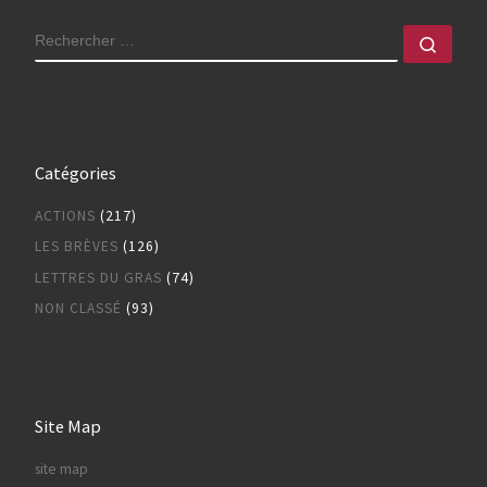
RECHERCHER
Rech
Catégories
ACTIONS
(217)
LES BRÈVES
(126)
LETTRES DU GRAS
(74)
NON CLASSÉ
(93)
Site Map
site map