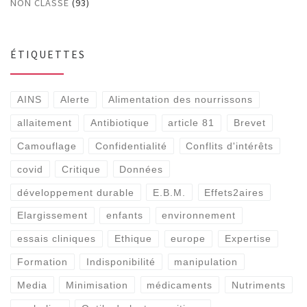
NON CLASSÉ
(93)
ÉTIQUETTES
AINS
Alerte
Alimentation des nourrissons
allaitement
Antibiotique
article 81
Brevet
Camouflage
Confidentialité
Conflits d'intérêts
covid
Critique
Données
développement durable
E.B.M.
Effets2aires
Elargissement
enfants
environnement
essais cliniques
Ethique
europe
Expertise
Formation
Indisponibilité
manipulation
Media
Minimisation
médicaments
Nutriments