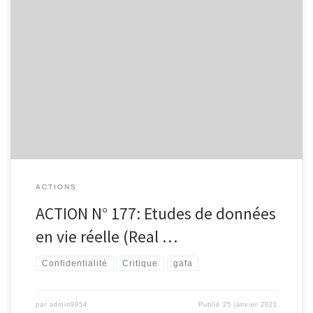
ACTION N° 177: Etudes de données en vie réelle (Real data)
(4/2019): les professionnels doivent apprendre à les critiquer Nous
connaissions déjà les ECR (essais cliniques randomisés), complétés
par des revues systématiques et des métaanalyse qui ont permis à
l’EBM (Evidence Base Medecine) de se développer. Voici
maintenant que les études […]
ACTIONS
ACTION N° 177: Etudes de données
en vie réelle (Real …
Confidentialité
Critique
gafa
par
admin9854
Publié
25 janvier 2021