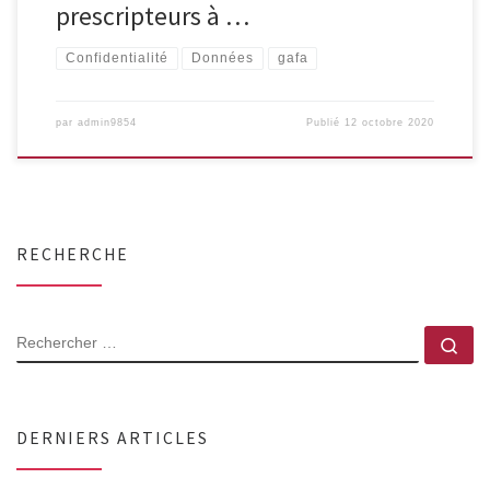
prescripteurs à …
Confidentialité
Données
gafa
par
admin9854
Publié
12 octobre 2020
RECHERCHE
RECHERCHER
Rec
DERNIERS ARTICLES