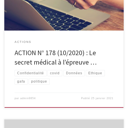
prestataires – interpellation politique Envois de rapports
confidentiels pour les dossiers d’invalidité et de certificats […]
ACTIONS
ACTION N° 178 (10/2020) : Le
secret médical à l’épreuve …
Confidentialité
covid
Données
Ethique
gafa
politique
par
admin9854
Publié
25 janvier 2021