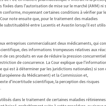
fixées dans l’autorisation de mise sur le marché (AMM) ni 
n conforme, moyennant certaines conditions à vérifier par l
La Cour note ensuite que, pour le traitement des maladies
de substituabilité entre Lucentis et Avastin lorsqu’il est utili
eux entreprises commercialisant deux médicaments, qui con
 scientifique, des informations trompeuses relatives aux réac
n de ces produits en vue de réduire la pression concurrentiel
restriction de concurrence. La Cour explique que l’informatio
ui est à déterminer par les juridictions nationales) si son 
e Européenne du Médicament) et la Commission et,
te d’incertitude scientifique, la perception des risques
.
(utilisés dans le traitement de certaines maladies rétiniennes 
ont baissé, probablement suite à cette procédure, au risque 