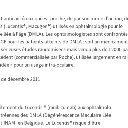
 anticancéreux qui est proche, de par son mode d’action, d
 (Lucentis®, Macugen®) utilisés en ophtalmologie pour le
 liée à l’âge (DMLA). Les ophtalmologistes sont confrontés
F pour les patients atteints de DMLA : soit un médicament
e sérieuses études randomisées mais vendu plus de 1200€ pa
écédent (commercialisée par Roche), utilisée largement en ra
lidée » pour un usage intra-oculaire…
72 de décembre 2011
itement du Lucentis ® (ranibizumab) aux ophtalmolo-
ravitréennes des DMLA (Dégénérescence Maculaire Liée
 INAMI en Belgique. Le Lucentis® risque d’être