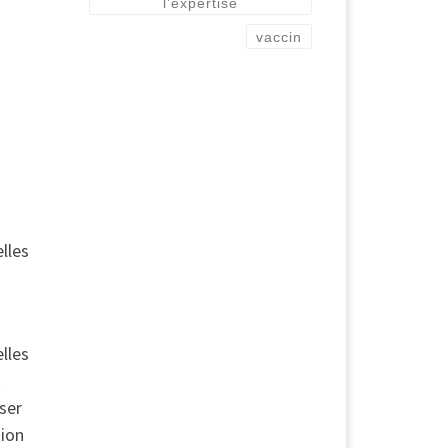
l’expertise
vaccin
lles
elles
t
ser
sion