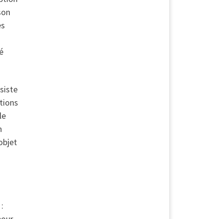
son
es
sé
siste
tions
le
n
objet
:
pour