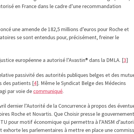
 autorisé en France dans le cadre d’une recommandation
annoncé une amende de 182,5 millions d’euros pour Roche et
ratoires se sont entendus pour, précisément, freiner le
 justice européenne a autorisé l’Avastin® dans la DMLA. [
3
]
elative passivité des autorités publiques belges et des mutue
s des patients [
4
]. Même le Syndicat Belge des Médecins
agi par voie de
communiqué
.
avril dernier l’Autorité de la Concurrence à propos des éventu
toires Roche et Novartis. Que Choisir presse le gouvernemen
es RTU pour motif économique qui permettra à l’ANSM d’autori
et exhorte les parlementaires à mettre en place une commis