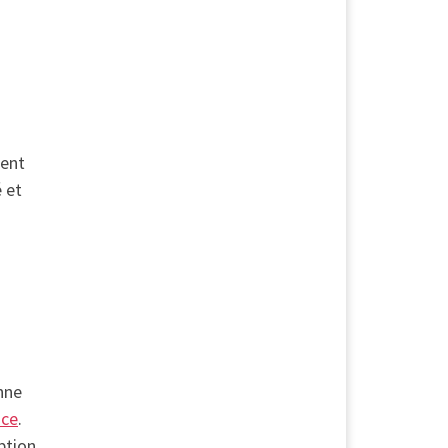
ment
é et
s
nne
nce
.
ption