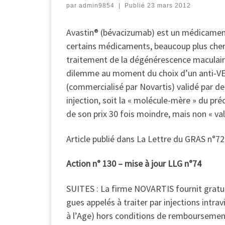
par
admin9854
|
Publié
23 mars 2012
Avastin® (bévacizumab) est un médicament
certains médicaments, beaucoup plus chers
traitement de la dégénérescence maculaire
dilemme au moment du choix d’un anti-VEG
(commercialisé par Novartis) validé par d
injection, soit la « molécule-mère » du pr
de son prix 30 fois moindre, mais non « va
Article publié dans La Lettre du GRAS n°
Action n° 130 – mise à jour LLG n°74
SUITES : La firme NOVARTIS fournit gratu
gues appelés à traiter par injections int
à l’Age) hors conditions de remboursement