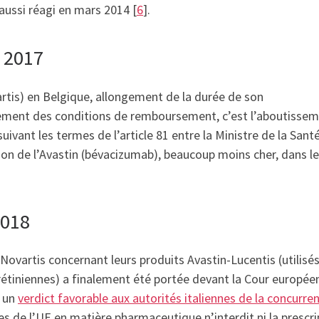
aussi réagi en mars 2014 [
6
].
e 2017
artis) en Belgique, allongement de la durée de son
ement des conditions de remboursement, c’est l’aboutisse
ivant les termes de l’article 81 entre la Ministre de la Sant
tion de l’Avastin (bévacizumab), beaucoup moins cher, dans le
2018
ovartis concernant leurs produits Avastin-Lucentis (utilisé
rétiniennes) a finalement été portée devant la Cour europée
é un
verdict favorable aux autorités italiennes de la concurre
les de l’UE en matière pharmaceutique n’interdit ni la prescri