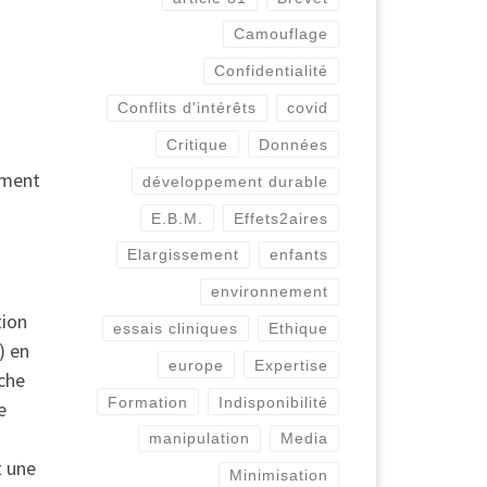
Camouflage
Confidentialité
Conflits d'intérêts
covid
Critique
Données
ament
développement durable
E.B.M.
Effets2aires
Elargissement
enfants
environnement
tion
essais cliniques
Ethique
) en
europe
Expertise
che
Formation
Indisponibilité
e
manipulation
Media
t une
Minimisation