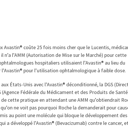
reux Avastin® coûte 25 fois moins cher que le Lucentis, médic
il n’a l’AMM (Autorisation de Mise sur le Marché) pour cette
htalmologues hospitaliers utilisaient l’Avastin® au lieu du
 l’Avastin® pour l’utilisation ophtalmologique à faible dose.
l aux États-Unis avec l’Avastin® déconditionné, la DGS (Direc
PS (Agence Fédérale du Médicament et des Produits de Santé
 de cette pratique en attendant une AMM qu’obtiendrait Ro
uf qu’on ne voit pas pourquoi Roche la demanderait pour caus
a mis au point une molécule qui bloque le développement des
qui a développé l’Avastin® (Bevacizumab) contre le cancer, e