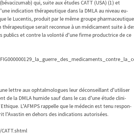
(bévacizumab) qui, suite aux études CATT (USA) (1) et
 d’une indication thérapeutique dans la DMLA au niveau eu-
 que le Lucentis, produit par le même groupe pharmaceutique
ion thérapeutique serait reconnue à un médicament suite à de
s publics et contre la volonté d’une firme productrice de ce
19.FIG000000129_la_guerre_des_medicaments_contre_la_ce
 une lettre aux ophtalmologues leur déconseillant d’utiliser
ent de la DMLA humide sauf dans le cas d’une étude clini-
’Ethique. L’AFMPS rappelle que le médecin est tenu respon-
rit l’Avastin en dehors des indications autorisées.
/CATT.shtml