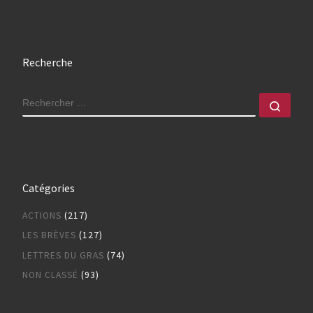
Recherche
RECHERCHER
Rech
Catégories
ACTIONS
(217)
LES BRÈVES
(127)
LETTRES DU GRAS
(74)
NON CLASSÉ
(93)