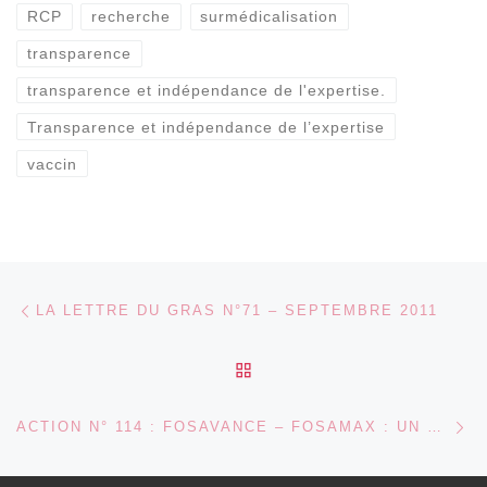
RCP
recherche
surmédicalisation
transparence
transparence et indépendance de l'expertise.
Transparence et indépendance de l’expertise
vaccin
Parcourir les articles
Article précédent
LA LETTRE DU GRAS N°71 – SEPTEMBRE 2011
RETOUR À LA LISTE DES
Ar
ACTION N° 114 : FOSAVANCE – FOSAMAX : UN TOUR DE PASSE-PASSE DE MSD POUR MAINTENIR UN PRIX ÉLEVÉ DE REMBOURSEMENT PAR L’INAMI (07/2008)