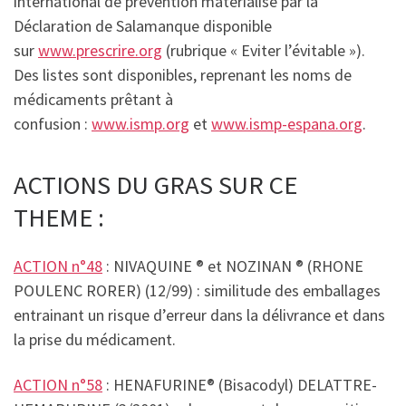
international de prévention matérialisé par la
Déclaration de Salamanque disponible
sur
www.prescrire.org
(rubrique « Eviter l’évitable »).
Des listes sont disponibles, reprenant les noms de
médicaments prêtant à
confusion :
www.ismp.org
et
www.ismp-espana.org
.
ACTIONS DU GRAS SUR CE
THEME :
ACTION n°48
: NIVAQUINE ® et NOZINAN ® (RHONE
POULENC RORER) (12/99) : similitude des emballages
entrainant un risque d’erreur dans la délivrance et dans
la prise du médicament.
ACTION n°58
: HENAFURINE® (Bisacodyl) DELATTRE-