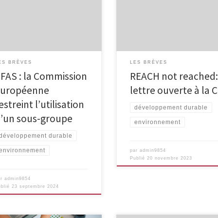
treint l’utilisation d’un sous-
Wallonie s’inquiète pour la prés
oupe La Commission européenne
de PFAST dans l’eau de distributi
dopté ce 19/09/24 des
la cellule “environnement” de la
trictions à l’utilisation de certaines
SSMG belge vous invite à signer
stances chimiques de type PFAS,
cette lettre ouverte en réaction à
r protéger la santé humaine et
l’annonce par la Commission
nvironnement. cfr. RTBF
européenne du report sine die 
ES BRÈVES
LES BRÈVES
son plan d’interdiction des produ
FAS : la Commission
REACH not reached:
[…]
européenne
lettre ouverte à la 
estreint l’utilisation
développement durable
’un sous-groupe
environnement
développement durable
environnement
par
admin9854
Publié
20 novembre 2023
ar
admin9854
ublié
23 septembre 2024