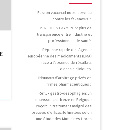
ence
on,
Et si on vaccinait notre cerveau
contre les fakenews ?
USA : OPEN PAYMENTS: plus de
transparence entre industrie et
de
professionnels de santé
its
Réponse rapide de l’Agence
CE
européenne des médicaments (EMA)
face à l’absence de résultats
d’essais cliniques
Tribunaux d’arbitrage privés et
firmes pharmaceutiques :
Reflux gastro-oesophagien: un
nourisson sur treize en Belgique
reçoit un traitement malgré des
preuves d’efficacité limitées selon
une étude des Mutualités Libres