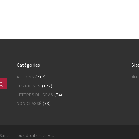
Catégories
Sit
ACTIONS
(217)
sit
Rechercher …
LES BRÈVES
(127)
LETTRES DU GRAS
(74)
NON CLASSÉ
(93)
 Santé
– Tous droits réservés