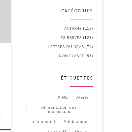
s de
CATÉGORIES
nts
ACTIONS
(217)
on,
LES BRÈVES
(127)
LG
LETTRES DU GRAS
(74)
NON CLASSÉ
(93)
ÉTIQUETTES
AINS
Alerte
Alimentation des
nourrissons
allaitement
Antibiotique
article 81
Brevet