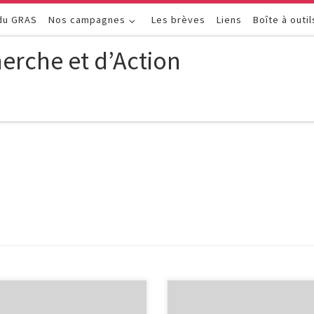
 du GRAS
Nos campagnes
Les brèves
Liens
Boîte à outil
erche et d’Action
S : la Commission européenne
REACH not reached: A l’heure où 