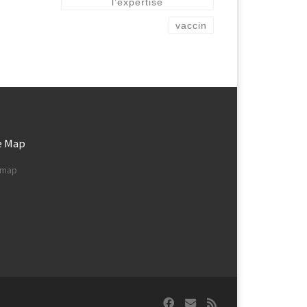
l’expertise
vaccin
e Map
e map