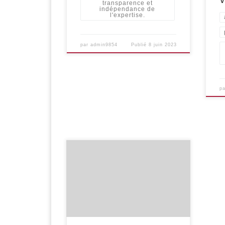
transparence et
indépendance de
l'expertise.
par
admin9854
Publié
8 juin 2023
p
Open Pharma : une enquête
collaborative menée par quatre
médias belges sur les liens financiers
entre l’industrie pharmaceutique et
les professionnels et organisations
du secteur de la santé Open Pharma
est une enquête collaborative
menée par quatre médias belges