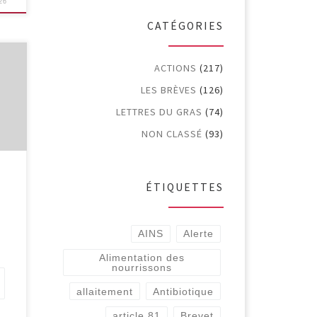
26
CATÉGORIES
s
ACTIONS
(217)
LES BRÈVES
(126)
LETTRES DU GRAS
(74)
NON CLASSÉ
(93)
t
a
ÉTIQUETTES
AINS
Alerte
Alimentation des
nourrissons
allaitement
Antibiotique
article 81
Brevet