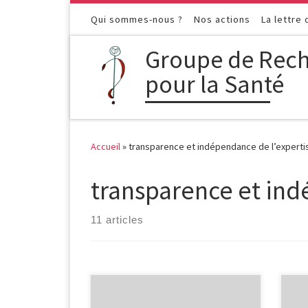
Passer au contenu
Qui sommes-nous ?
Nos actions
La lettre
Groupe de Rech
pour la Santé
Accueil
»
transparence et indépendance de l’experti
transparence et ind
11 articles
USA : OPEN PAYMENTS: plus de
Bel