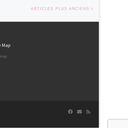
Articles plus ancie
ARTICLES PLUS ANCIENS
e Map
e map