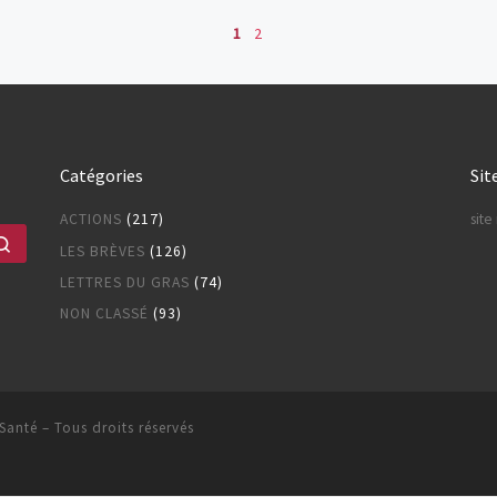
es
1
2
Catégories
Sit
ACTIONS
(217)
sit
Rechercher …
LES BRÈVES
(126)
LETTRES DU GRAS
(74)
NON CLASSÉ
(93)
 Santé
– Tous droits réservés