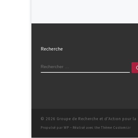
Navigation dans les articl
Recherche
RECHERCHER
© 2026
Groupe de Recherche et d’Action pour la
Propulsé par
WP
– Réalisé avec the
Thème Customizr