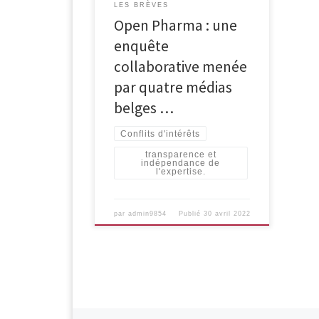
LES BRÈVES
sur les liens financiers entre
Open Pharma : une
l’industrie pharmaceutique et les
professionnels et organisations […]
enquête
collaborative menée
par quatre médias
belges …
Conflits d'intérêts
transparence et
indépendance de
l'expertise.
par
admin9854
Publié
30 avril 2022