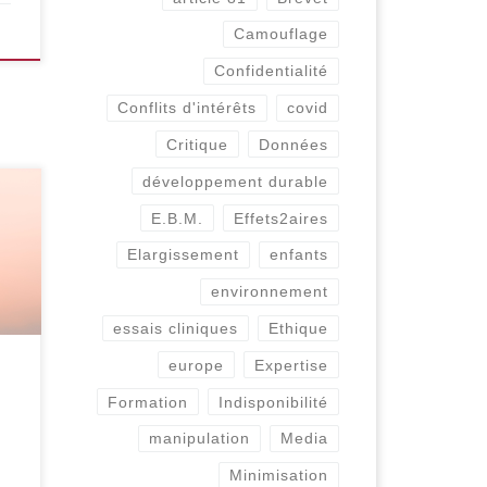
Camouflage
Confidentialité
Conflits d'intérêts
covid
Critique
Données
développement durable
a
E.B.M.
Effets2aires
Elargissement
enfants
t
é
environnement
essais cliniques
Ethique
europe
Expertise
es
Formation
Indisponibilité
manipulation
Media
Minimisation