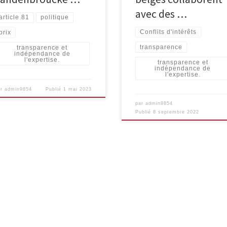
avec des …
article 81
politique
Conflits d'intérêts
prix
transparence
transparence et
indépendance de
l'expertise.
transparence et
indépendance de
l'expertise.
ar
admin9854
Publié
1 mai 2023
par
admin9854
Publié
8 septembre 2022