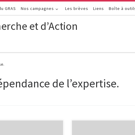
 du GRAS
Nos campagnes
Les brèves
Liens
Boîte à outil
erche et d’Action
se.
épendance de l’expertise.
gique : nouveautés en
La dystrophie musculaire de