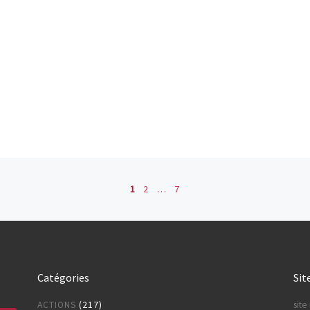
es
1
2
…
7
Catégories
Sit
ACTIONS
(217)
sit