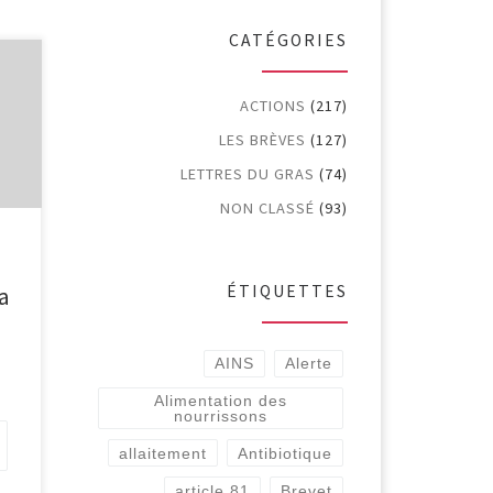
CATÉGORIES
SC
ACTIONS
(217)
ue
LES BRÈVES
(127)
LETTRES DU GRAS
(74)
NON CLASSÉ
(93)
j/eh
a
ÉTIQUETTES
e
a
s
AINS
Alerte
Alimentation des
nourrissons
allaitement
Antibiotique
article 81
Brevet