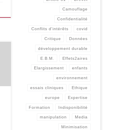
Camouflage
Confidentialité
Conflits d'intérêts
covid
Critique
Données
développement durable
tre
 15
E.B.M.
Effets2aires
30)
Elargissement
enfants
environnement
ec
essais cliniques
Ethique
s à
era
europe
Expertise
EN,
Formation
Indisponibilité
manipulation
Media
Minimisation