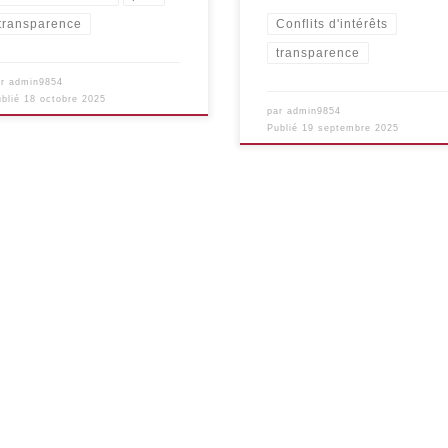
Conflits d'intérêts
transparence
transparence
ar
admin9854
ublié
18 octobre 2025
par
admin9854
Publié
19 septembre 2025