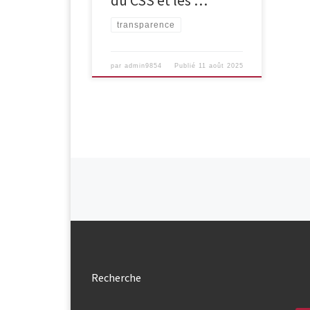
du CSS et les …
transparence
par
admin9854
Publié
11 août 2025
Navigation dans les articl
Recherche