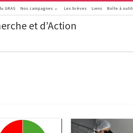
 du GRAS
Nos campagnes
Les brèves
Liens
Boîte à outil
erche et d’Action
s de la moitié des résultats des
Améliorer la recherche clinique s