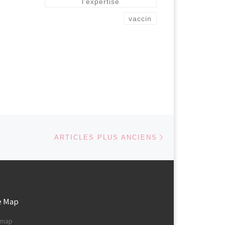
l’expertise
vaccin
Articles plus ancie
ARTICLES PLUS ANCIENS
e Map
e map