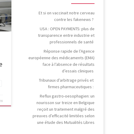
 et
Et si on vaccinait notre cerveau
contre les fakenews ?
ée
USA : OPEN PAYMENTS: plus de
e le
transparence entre industrie et
professionnels de santé
s
[…]
Réponse rapide de l’Agence
européenne des médicaments (EMA)
e
face à l’absence de résultats
d’essais cliniques
Tribunaux d’arbitrage privés et
firmes pharmaceutiques :
Reflux gastro-oesophagien: un
026
nourisson sur treize en Belgique
reçoit un traitement malgré des
preuves d’efficacité limitées selon
une étude des Mutualités Libres