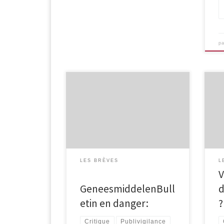
p
– GeneesmiddelenBulletin en
danger: Référence internationale, le
Fau
GeBu voit son financement via le
mén
ministère de la santé hollandais
pou
stoppé fin 2026 malgré une
campagne de lobby auprès du
parlement aux Pays-Bas.
LES BRÈVES
L
V
GeneesmiddelenBull
d
etin en danger:
?
Critique
Publivigilance