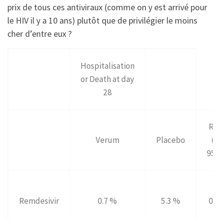
prix de tous ces antiviraux (comme on y est arrivé pour
le HIV il y a 10 ans) plutôt que de privilégier le moins
cher d’entre eux ?
Hospitalisation
or Death at day
28
RR
Verum
Placebo
(C
95
Remdesivir
0.7 %
5.3 %
0.8