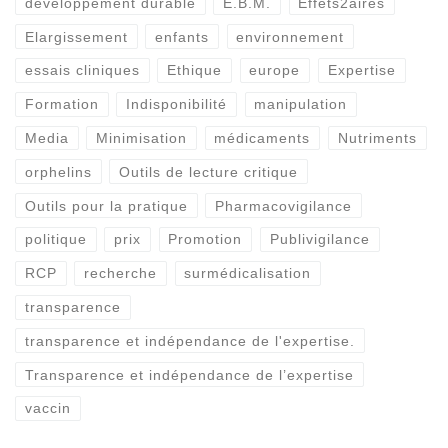
développement durable
E.B.M.
Effets2aires
Elargissement
enfants
environnement
essais cliniques
Ethique
europe
Expertise
Formation
Indisponibilité
manipulation
Media
Minimisation
médicaments
Nutriments
orphelins
Outils de lecture critique
Outils pour la pratique
Pharmacovigilance
politique
prix
Promotion
Publivigilance
RCP
recherche
surmédicalisation
transparence
transparence et indépendance de l'expertise.
Transparence et indépendance de l’expertise
vaccin