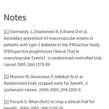
Notes
[
1
] Dormandy J, Charbonnel B, Eckland D et al.
Secondary prevention of macrovascular events in
patients with type 2 diabetes in the PROactive Study
(PROspective pioglitAzone Clinical Trial In
macroVascular Events) : a randomised controlled trial.
Lancet 2005 ;366:1279-89.
[
2
] Montori M, Devereaux P, Adhikari N et al.
Randomized trials stopped early for benefit. A
systematic review. JAMA 2005 ;294:2203-9.
[
3
] Pocock S. When (Not) to stop a clinical trial for
benefit. JAMA 2005 ;294:2228-30.