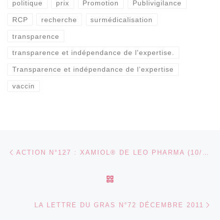
politique
prix
Promotion
Publivigilance
RCP
recherche
surmédicalisation
transparence
transparence et indépendance de l'expertise.
Transparence et indépendance de l’expertise
vaccin
Parcourir les articles
Article précédent
ACTION N°127 : XAMIOL® DE LEO PHARMA (10/2010) : SURCOÛT INJUSTIFIÉ, MANIPULATION COMMERCIALE
RETOUR À LA LISTE DES
Ar
LA LETTRE DU GRAS N°72 DÉCEMBRE 2011