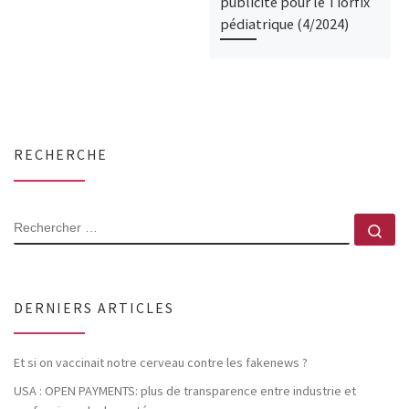
publicité pour le Tiorfix
pédiatrique (4/2024)
RECHERCHE
RECHERCHER
Rec
DERNIERS ARTICLES
Et si on vaccinait notre cerveau contre les fakenews ?
USA : OPEN PAYMENTS: plus de transparence entre industrie et