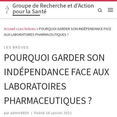
Groupe de Recherche et d’Action
Passer au contenu
Search
pour la Santé
Me
Accueil
»
Les brèves
»
POURQUOI GARDER SON INDÉPENDANCE FACE
AUX LABORATOIRES PHARMACEUTIQUES ?
LES BRÈVES
POURQUOI GARDER SON
INDÉPENDANCE FACE AUX
LABORATOIRES
PHARMACEUTIQUES ?
par
admin9854
|
Publié
18 janvier 2021