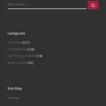
RECHERCHER
Rech
Catégories
ACTIONS
(217)
LES BRÈVES
(126)
LETTRES DU GRAS
(74)
NON CLASSÉ
(93)
Site Map
site map