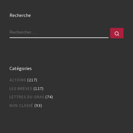
Recherche
RECHERCHER
Rech
Catégories
ACTIONS
(217)
LES BRÈVES
(127)
LETTRES DU GRAS
(74)
NON CLASSÉ
(93)