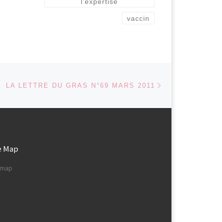
l’expertise
vaccin
Article suivant
 ARTICLES
LA LETTRE DU GRAS N°69 MARS 2011
e Map
e map