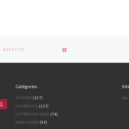
RETOUR À LA LISTE DES
ACTION N° 112 : DANGER DE CERTAINS ASPECTS DES PLANS DE GESTION DES RISQUES DE L’EMEA (05.2008)
Catégories
Sit
ACTIONS
(217)
sit
Rechercher …
LES BRÈVES
(127)
LETTRES DU GRAS
(74)
NON CLASSÉ
(93)