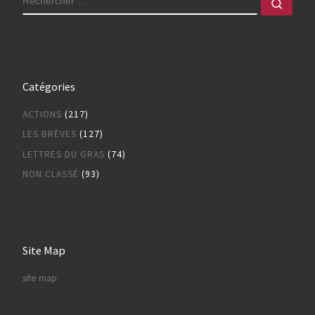
Rech
Catégories
ACTIONS
(217)
LES BRÈVES
(127)
LETTRES DU GRAS
(74)
NON CLASSÉ
(93)
Site Map
site map