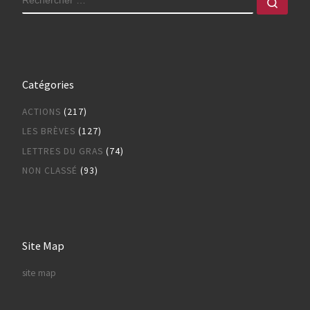
Rech
Catégories
ACTIONS
(217)
LES BRÈVES
(127)
LETTRES DU GRAS
(74)
NON CLASSÉ
(93)
Site Map
site map