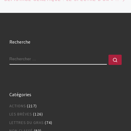
Recherche
RECHERCHER
Rech
Catégories
ACTIONS
(217)
LES BRÈVES
(126)
LETTRES DU GRAS
(74)
NON CLASSÉ
(93)