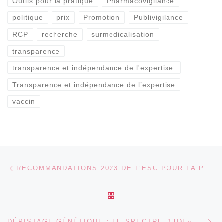
Outils pour la pratique
Pharmacovigilance
politique
prix
Promotion
Publivigilance
RCP
recherche
surmédicalisation
transparence
transparence et indépendance de l'expertise.
Transparence et indépendance de l’expertise
vaccin
Parcourir les articles
Article précédent
RECOMMANDATIONS 2023 DE L’ESC POUR LA PRISE EN CHARGE DES CARDIOMYOPATHIES: ANALYSE CRITIQUE DE LEITLINIENWATCH
RETOUR À LA LISTE DES
Ar
DÉPISTAGE GÉNÉTIQUE : LE SPECTRE D’UN « FAR WEST » COMMERCIAL