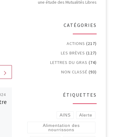
une étude des Mutualités Libres
CATÉGORIES
ACTIONS
(217)
LES BRÈVES
(127)
LETTRES DU GRAS
(74)
NON CLASSÉ
(93)
ÉTIQUETTES
024
Publié
25 janvier 2021
tre
ACTION N° 178
(10/2020) : Le secret
AINS
Alerte
médical à l’épreuve
Alimentation des
du COVID-19: le
nourrissons