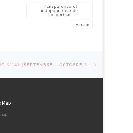
Transparence et
indépendance de
l’expertise
vaccin
Article suivant
 ARTICLES
PUBLIVIGILÉTIC N°141 (SEPTEMBRE – OCTOBRE 2025)
e Map
e map