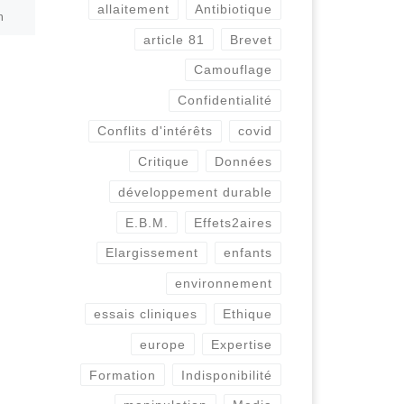
RGPD en souffrance,
allaitement
Antibiotique
m
les GAFA prospèrent
til
article 81
Brevet
r et
Camouflage
 […]
ACTION N° 178 (10/2020) : Le
secret médical à l’épreuve
Confidentialité
du COVID-19: le RGPD en
Conflits d'intérêts
covid
souffrance, les GAFA
prospèrent Valorisons les
Critique
Données
procédures sécurisées
(eHealth, […]
développement durable
E.B.M.
Effets2aires
Elargissement
enfants
environnement
essais cliniques
Ethique
europe
Expertise
Formation
Indisponibilité