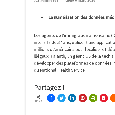
par
admin9854
|
Publié
6 mars 2026
La numérisation des données médi
Les agents de l’immigration américaine (IC
intensifs de 37 ans, utilisent une applicat
millions d’Américains pour localiser et d
illégaux. Palantir, un géant US de la tech 
développer des plateformes de données in
du National Health Service.
Partagez !
SHARES