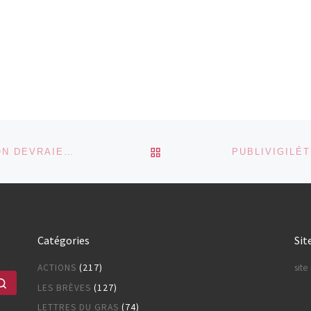
RETOUR À LA LISTE DES
LES ORGANISMES DE RÉGLEMENTATION DEVRAIENT FONDER LEURS DÉCISIONS SUR DES PREUVES SCIENTIFIQUES
Catégories
Sit
ACTIONS
(217)
sit
Rechercher …
LES BRÈVES
(127)
LETTRES DU GRAS
(74)