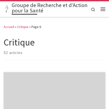
Groupe de Recherche et d’Action
Passer au contenu
Search
pour la Santé
Me
Accueil
»
Critique
»
Page 6
Critique
52 articles
Action n° 4 : Etidronate OSTEODIDRONEL® (PROCTER GAMBLE)
(06/1992) « 50% de fractures vertébrales en moins ; le traitement
complet de l’ostéoporose postménopausique ».