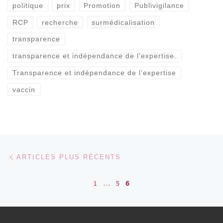
politique
prix
Promotion
Publivigilance
RCP
recherche
surmédicalisation
transparence
transparence et indépendance de l'expertise.
Transparence et indépendance de l’expertise
vaccin
Navigation dans les articles
Articles plus récents
ARTICLES PLUS RÉCENTS
1
…
5
6