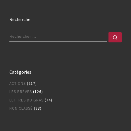
Recherche
RECHERCHER
Rech
Catégories
ACTIONS
(217)
LES BRÈVES
(126)
LETTRES DU GRAS
(74)
NON CLASSÉ
(93)