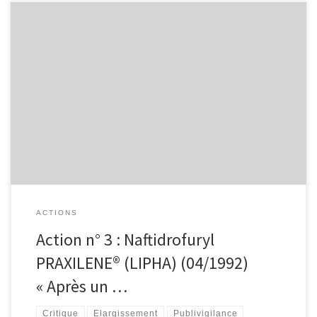
Action n° 3 : Naftidrofuryl PRAXILENE® (LIPHA) (04/1992) « Après un
AVC, 93% retrouvent leur mobilité » ; « Diminue de moitié la durée
d’hospitalisation après AVC ».
ACTIONS
Action n° 3 : Naftidrofuryl
PRAXILENE® (LIPHA) (04/1992)
« Après un …
Critique
Elargissement
Publivigilance