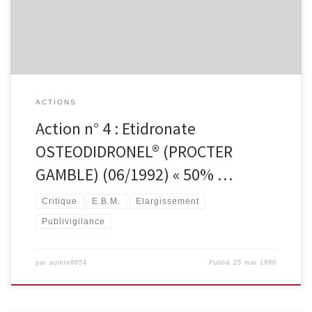
ACTIONS
Action n° 4 : Etidronate
OSTEODIDRONEL® (PROCTER
GAMBLE) (06/1992) « 50% …
Critique
E.B.M.
Elargissement
Publivigilance
par
admin9854
Publié
25 mai 1990