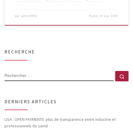
par
admin9854
Publié
24 mai 1990
RECHERCHE
RECHERCHER
Rec
DERNIERS ARTICLES
USA : OPEN PAYMENTS: plus de transparence entre industrie et
professionnels de santé