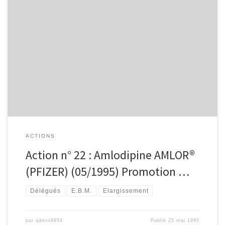
Action n° 22 : Amlodipine AMLOR® (PFIZER) (05/1995) Promotion
orale dans la prévention secondaire de l’infarctus.
ACTIONS
Action n° 22 : Amlodipine AMLOR®
(PFIZER) (05/1995) Promotion …
Délégués
E.B.M.
Elargissement
par
admin9854
Publié
25 mai 1995