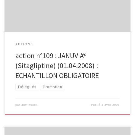
prescripteur doit apposer la vignette figurant sur la boîte d’essai
obtenue gracieusement auprès de la firme ou de son […]
ACTIONS
action n°109 : JANUVIA®
(Sitagliptine) (01.04.2008) :
ECHANTILLON OBLIGATOIRE
Délégués
Promotion
par
admin9854
Publié
3 avril 2008