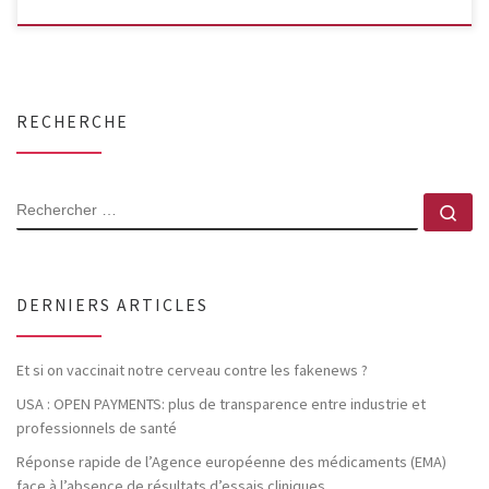
RECHERCHE
RECHERCHER
Rec
DERNIERS ARTICLES
Et si on vaccinait notre cerveau contre les fakenews ?
USA : OPEN PAYMENTS: plus de transparence entre industrie et
professionnels de santé
Réponse rapide de l’Agence européenne des médicaments (EMA)
face à l’absence de résultats d’essais cliniques