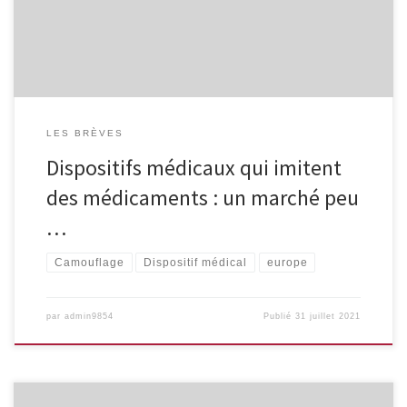
fait écho à une campagne de sensibilisation du GRAS sur les
« médicaments camouflés »
LES BRÈVES
Dispositifs médicaux qui imitent
des médicaments : un marché peu
…
Camouflage
Dispositif médical
europe
par
admin9854
Publié
31 juillet 2021