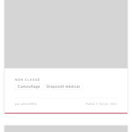
cfr mot clé « Nutriments » + Voir notre dossier dans la LLG n°76
NON CLASSÉ
Camouflage
Dispositif médical
par
admin9854
Publié
3 février 2021