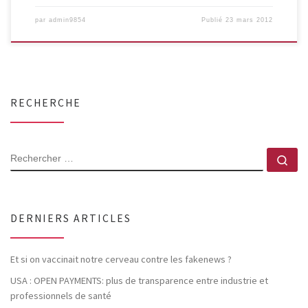
par
admin9854
Publié
23 mars 2012
RECHERCHE
RECHERCHER
Rec
DERNIERS ARTICLES
Et si on vaccinait notre cerveau contre les fakenews ?
USA : OPEN PAYMENTS: plus de transparence entre industrie et
professionnels de santé