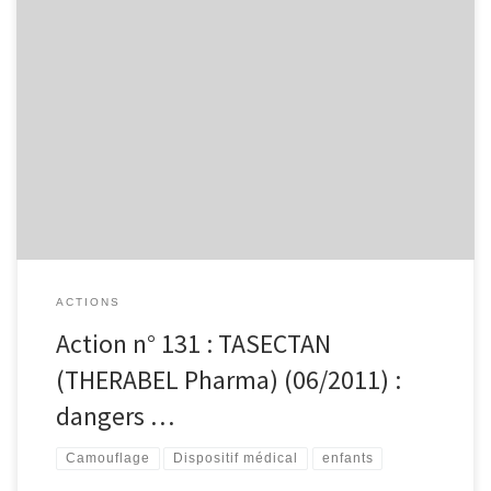
Action n° 131 : TASECTAN (THERABEL Pharma) (06/2011) : dangers
d’un dispositif médical promotionné dans le traitement de la
diarrhée. Attention aux dispositifs médicaux qui sont en fait des
médicaments ! Une plainte a été déposée auprès de l’Agence
Fédérale belge des Médicaments et des Produits de Santé
(AFMPS). SUITES Le GRAS a reçu […]
ACTIONS
Action n° 131 : TASECTAN
(THERABEL Pharma) (06/2011) :
dangers …
Camouflage
Dispositif médical
enfants