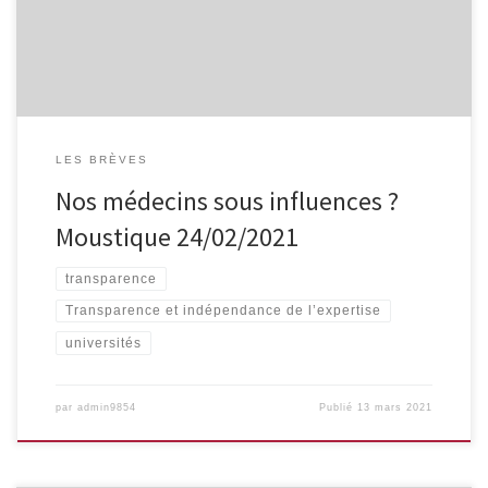
long des 4 pages de l’article, des médecins et étudiants en […]
LES BRÈVES
Nos médecins sous influences ?
Moustique 24/02/2021
transparence
Transparence et indépendance de l’expertise
universités
par
admin9854
Publié
13 mars 2021