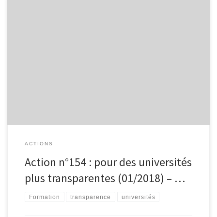
Plusieurs associations d’étudiant(e)s en médecine de par le
monde militent pour plus d’indépendance dans les universités :
l’AMSA (USA, voir son projet AMSA Scorecard -Conflict of Interest
Policies at Medical Schools), l’UAEM (Universities Allied for Essential
Medicines, un réseau mondial d’étudiants qui luttent pour que les
médicaments ne deviennent pas un produit […]
ACTIONS
Action n°154 : pour des universités
plus transparentes (01/2018) – …
Formation
transparence
universités