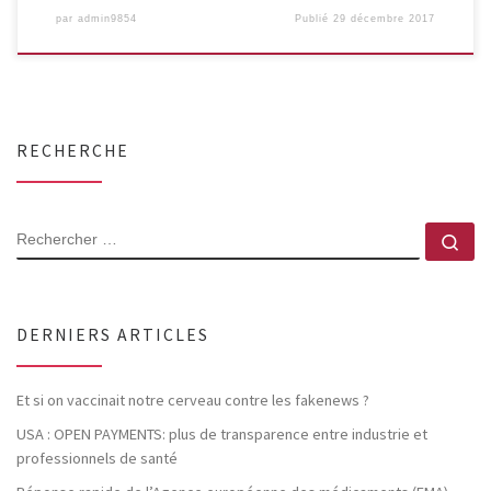
par
admin9854
Publié
29 décembre 2017
RECHERCHE
RECHERCHER
Rec
DERNIERS ARTICLES
Et si on vaccinait notre cerveau contre les fakenews ?
USA : OPEN PAYMENTS: plus de transparence entre industrie et
professionnels de santé